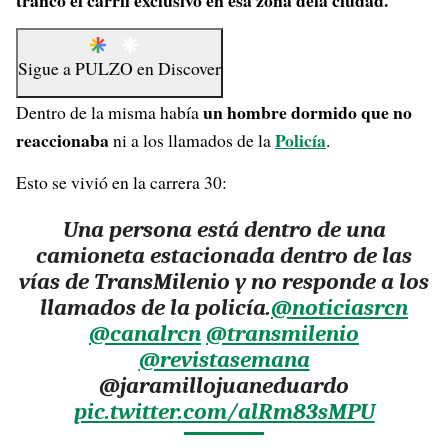
trancó el carril exclusivo en esa zona dela ciudad.
Sigue a
PULZO
en
Discover
un hombre dormido que no
Dentro de la misma había
reaccionaba
Policía
ni a los llamados de la
.
Esto se vivió en la carrera 30:
Una persona está dentro de una
camioneta estacionada dentro de las
vías de TransMilenio y no responde a los
llamados de la policía.
@noticiasrcn
@canalrcn
@transmilenio
@revistasemana
@jaramillojuaneduardo
pic.twitter.com/alRm83sMPU