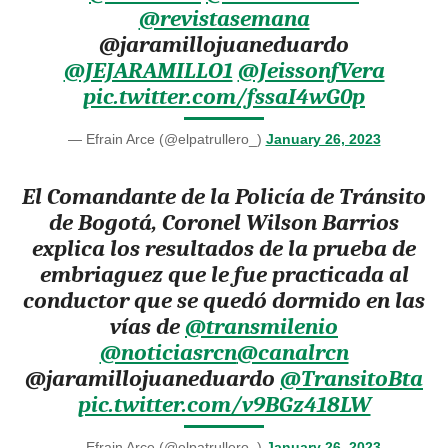
@revistasemana
@jaramillojuaneduardo
@JEJARAMILLO1
@JeissonfVera
pic.twitter.com/fssaI4wG0p
— Efrain Arce (@elpatrullero_)
January 26, 2023
El Comandante de la Policía de Tránsito
de Bogotá, Coronel Wilson Barrios
explica los resultados de la prueba de
embriaguez que le fue practicada al
conductor que se quedó dormido en las
vías de
@transmilenio
@noticiasrcn
@canalrcn
@jaramillojuaneduardo
@TransitoBta
pic.twitter.com/v9BGz418LW
— Efrain Arce (@elpatrullero_)
January 26, 2023