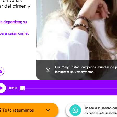
n en varias
ar del crimen y
a deportista; su
ba a casar con el
Luz Mery Tristán, campeona mundial de p
Instagram @Luzmerytristan.
00:00
Únete a nuestro c
?
Te lo resumimos
Las noticias más important