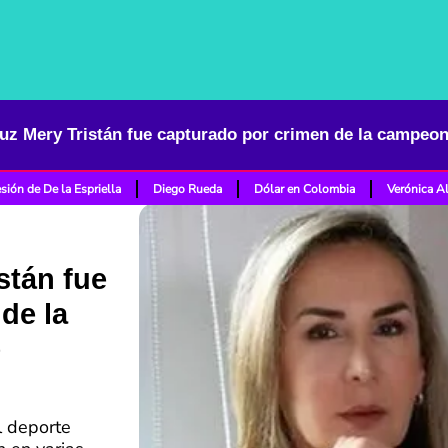
sión de De la Espriella
Diego Rueda
Dólar en Colombia
Verónica A
stán fue
de la
e
l deporte