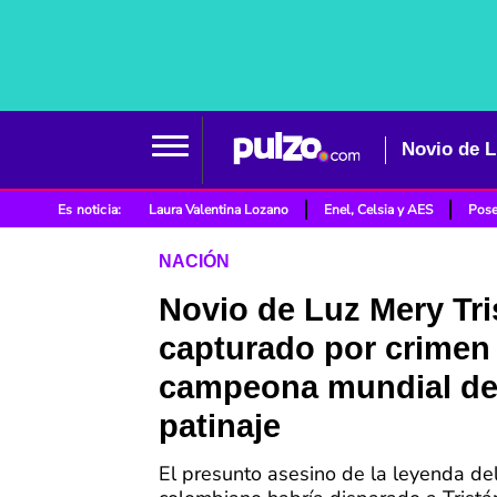
Es noticia:
Laura Valentina Lozano
Enel, Celsia y AES
Pose
NACIÓN
Novio de Luz Mery Tri
capturado por crimen 
campeona mundial d
patinaje
El presunto asesino de la leyenda de