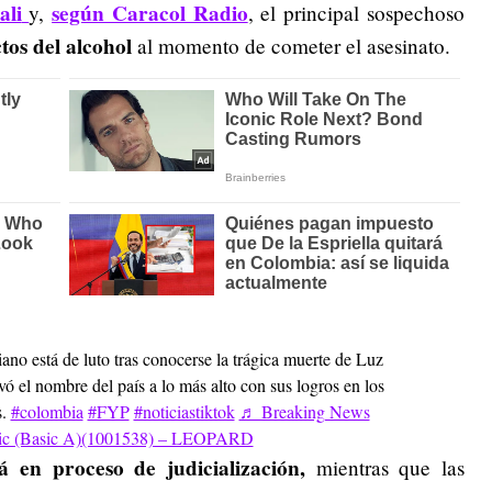
ali
según Caracol Radio
y,
, el principal sospechoso
tos del alcohol
al momento de cometer el asesinato.
no está de luto tras conocerse la trágica muerte de Luz
vó el nombre del país a lo más alto con sus logros en los
s.
#colombia
#FYP
#noticiastiktok
♬ Breaking News
ic (Basic A)(1001538) – LEOPARD
tá en proceso de judicialización,
mientras que las