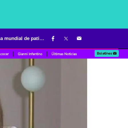
Novio de Luz Mery Tristán fue capturado por crimen de la campeona mundial de patinaje
Boletines
lcocer
Gianni Infantino
Últimas Noticias