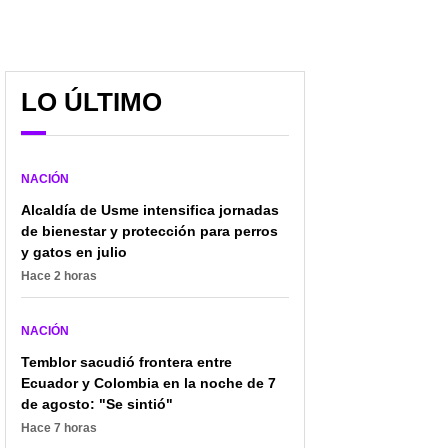
LO ÚLTIMO
Quién era Luz Mery
"Al parecer, estamos
Tristán, expatinadora
ante un feminicidio":
NACIÓN
asesinada en Cali:
Gustavo Petro, sobre
Alcaldía de Usme intensifica jornadas
títulos, en qué trabajaba
crimen de Luz Mery
de bienestar y protección para perros
y más
Tristán
y gatos en julio
Hace 2 horas
NACIÓN
Temblor sacudió frontera entre
Ecuador y Colombia en la noche de 7
de agosto: "Se sintió"
Hace 7 horas