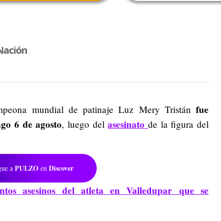
Nación
fue
mpeona mundial de patinaje Luz Mery Tristán
go 6 de agosto
asesinato
, luego del
de la figura del
PULZO
Discover
gue a
en
tos asesinos del atleta en Valledupar que se