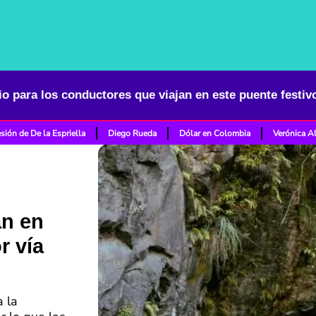
sión de De la Espriella
Diego Rueda
Dólar en Colombia
Verónica A
an en
r vía
 la