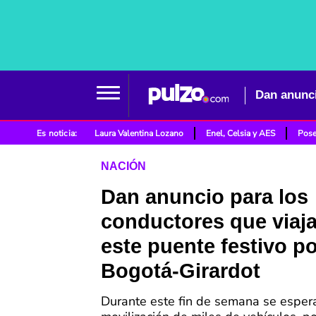
Es noticia:
Laura Valentina Lozano
Enel, Celsia y AES
Pose
NACIÓN
Dan anuncio para los
conductores que viaj
este puente festivo po
Bogotá-Girardot
Durante este fin de semana se espera