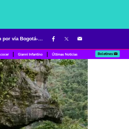
Dan anuncio para los conductores que viajan en este puente festivo por vía Bogotá-Girardot
Boletines
lcocer
Gianni Infantino
Últimas Noticias