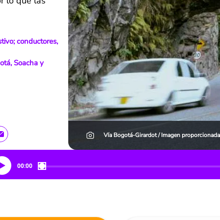
r lo que las
tivo; conductores,
otá, Soacha y
Vía Bogotá-Girardot / Imagen proporcionada 
00:00