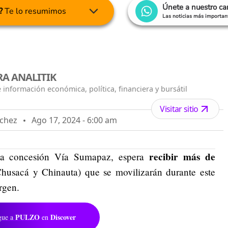
Únete a nuestro c
?
Te lo resumimos
Las noticias más important
A ANALITIK
 información económica, política, financiera y bursátil
Visitar sitio
nchez
Ago 17, 2024 - 6:00 am
recibir más de
la concesión Vía Sumapaz, espera
husacá y Chinauta) que se movilizarán durante este
rgen.
PULZO
Discover
gue a
en