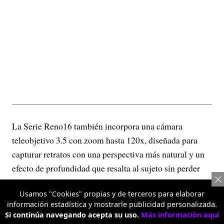
La Serie Reno16 también incorpora una cámara
teleobjetivo 3.5 con zoom hasta 120x, diseñada para
capturar retratos con una perspectiva más natural y un
efecto de profundidad que resalta al sujeto sin perder
detalle. Esta lente permite acercarse a la escena sin
Usamos "Cookies" propias y de terceros para elaborar
sacrificar calidad, ofreciendo imágenes más nítidas y
información estadística y mostrarle publicidad personalizada.
versátiles tanto en retratos como en fotografías de
Si continúa navegando acepta su uso.
Más información aquí
objetos o escenarios distantes.