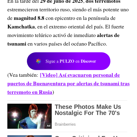
29 de julio de 2025
dos terremotos
En la tarde del
,
estremecieron territorio ruso, siendo el más potente uno
magnitud 8.8
de
con epicentro en la península de
Kamchatka
, en el extremo oriental del país. El fuerte
alertas de
movimiento telúrico activó de inmediato
tsunami
en varios países del océano Pacífico.
PULZO
Discover
Sigue a
en
[Video] Así evacuaron personal de
(Vea también:
puertos de Buenaventura por alertas de tsunami tras
terremoto en Rusia
)