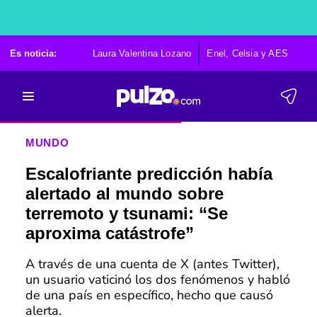
Es noticia:
Laura Valentina Lozano
Enel, Celsia y AES
Po
MUNDO
Escalofriante predicción había
alertado al mundo sobre
terremoto y tsunami: “Se
aproxima catástrofe”
A través de una cuenta de X (antes Twitter),
un usuario vaticinó los dos fenómenos y habló
de una país en específico, hecho que causó
alerta.