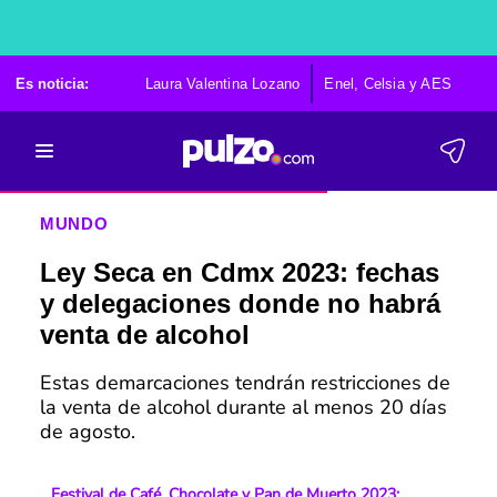
Es noticia:
Laura Valentina Lozano
Enel, Celsia y AES
Po
MUNDO
Ley Seca en Cdmx 2023: fechas
y delegaciones donde no habrá
venta de alcohol
Estas demarcaciones tendrán restricciones de
la venta de alcohol durante al menos 20 días
de agosto.
Festival de Café, Chocolate y Pan de Muerto 2023: