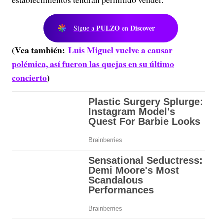
PULZO
Discover
Sigue a
en
(Vea también:
Luis Miguel vuelve a causar
polémica, así fueron las quejas en su último
concierto
)