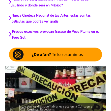
¿cuándo y dónde será en México?
Nueva Cineteca Nacional de las Artes: estas son las
películas que podrás ver gratis
Precios excesivos provocan fracaso de Peso Pluma en el
Foro Sol
¿De afán?
Te lo resumimos
Estos son los días que habrá ley seca en la Cdmx en el
2023. Créditos: Especial