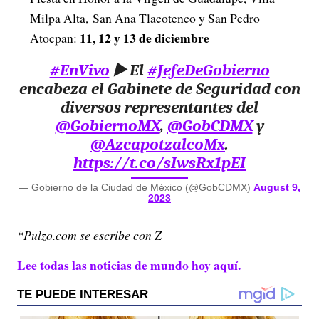
Milpa Alta, San Ana Tlacotenco y San Pedro
11, 12 y 13 de diciembre
Atocpan:
#EnVivo
▶️ El
#JefeDeGobierno
encabeza el Gabinete de Seguridad con
diversos representantes del
@GobiernoMX
,
@GobCDMX
y
@AzcapotzalcoMx
.
https://t.co/sIwsRx1pEI
— Gobierno de la Ciudad de México (@GobCDMX)
August 9,
2023
*Pulzo.com se escribe con Z
Lee todas las noticias de mundo hoy aquí.