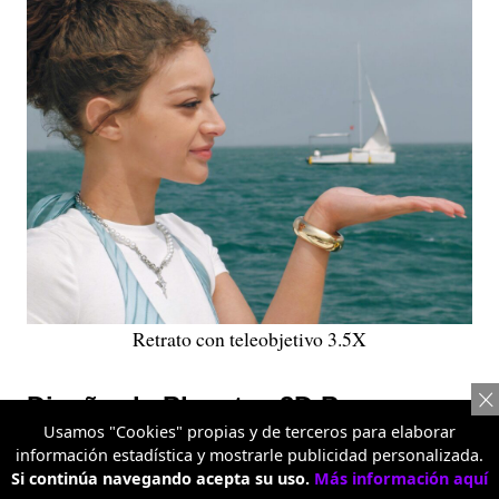
Retrato con teleobjetivo 3.5X
Diseño de Planetas 3D Pop
Usamos "Cookies" propias y de terceros para elaborar
información estadística y mostrarle publicidad personalizada.
Cada generación de la serie Reno introduce una nueva
Si continúa navegando acepta su uso.
Más información aquí
identidad de diseño, y la Serie Reno16 no fue la