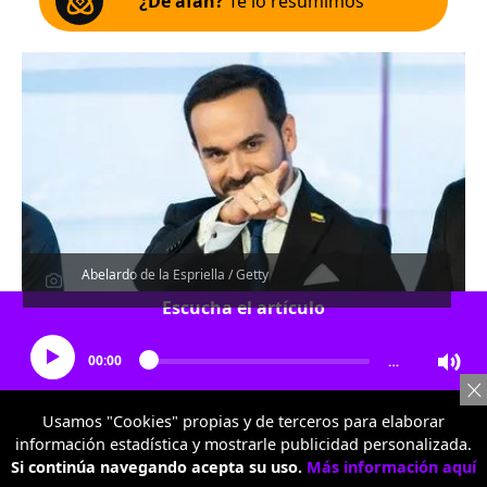
¿De afán?
Te lo resumimos
Abelardo de la Espriella / Getty
Escucha el artículo
00:00
…
Usamos "Cookies" propias y de terceros para elaborar
información estadística y mostrarle publicidad personalizada.
Si continúa navegando acepta su uso.
Más información aquí
Por:
Redacción Nación