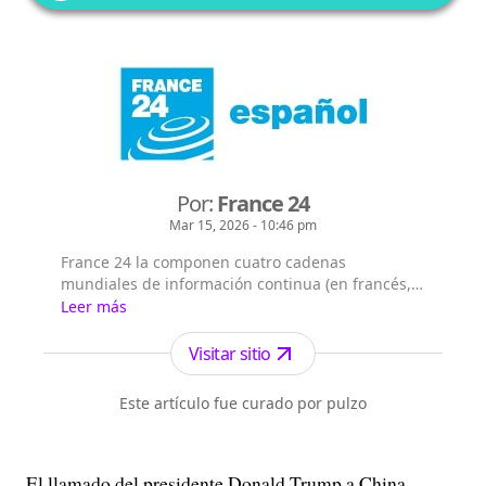
Por:
France 24
Mar 15, 2026 - 10:46 pm
France 24 la componen cuatro cadenas
mundiales de información continua (en francés,
árabe, inglés y español), que emiten las 24/7 en
Leer más
355 millones de hogares en los 5 continentes.
France 24 cuenta con 61,2 millones de
Visitar sitio
telespectadores semanales (medición realizada
en 67 países de los 183 en los que se emite al
Este artículo fue curado por pulzo
menos una de las cadenas) y es el primer ca...
El llamado del presidente Donald Trump a China,