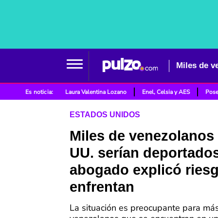
Es noticia:
Laura Valentina Lozano
Enel, Celsia y AES
Pose
ESTADOS UNIDOS
Miles de venezolanos
UU. serían deportados
abogado explicó ries
enfrentan
La situación es preocupante para má