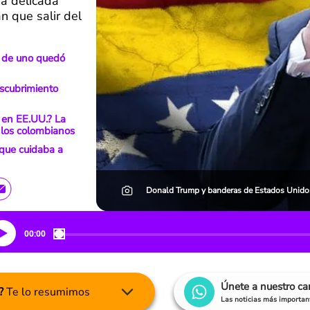
a delicada
an que salir del
s de uno quedó
escubrimiento
 en EE.UU.? La
 los colombianos
 que cuidaba a
Donald Trump y banderas de Estados Unidos
00:00
Únete a nuestro c
?
Te lo resumimos
Las noticias más important