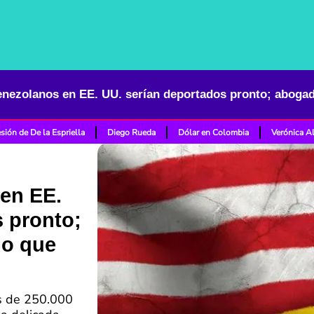
sión de De la Espriella
Diego Rueda
Dólar en Colombia
Verónica A
 en EE.
 pronto;
go que
s de 250.000