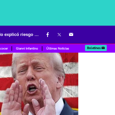
Miles de venezolanos en EE. UU. serían deportados pronto; abogado explicó riesgo que enfrentan
Boletines
lcocer
Gianni Infantino
Últimas Noticias