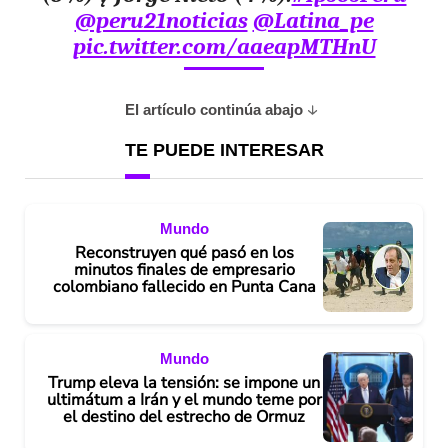
@peru21noticias
@Latina_pe
pic.twitter.com/aaeapMTHnU
El artículo continúa abajo
TE PUEDE INTERESAR
Mundo
Reconstruyen qué pasó en los
minutos finales de empresario
colombiano fallecido en Punta Cana
Mundo
Trump eleva la tensión: se impone un
ultimátum a Irán y el mundo teme por
el destino del estrecho de Ormuz