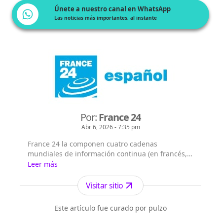
Únete a nuestro canal en WhatsApp
Las noticias más importantes, al instante
Por:
France 24
Abr 6, 2026 - 7:35 pm
France 24 la componen cuatro cadenas
mundiales de información continua (en francés,
árabe, inglés y español), que emiten las 24/7 en
Leer más
355 millones de hogares en los 5 continentes.
France 24 cuenta con 61,2 millones de
Visitar sitio
telespectadores semanales (medición realizada
en 67 países de los 183 en los que se emite al
Este artículo fue curado por pulzo
menos una de las cadenas) y es el primer ca...