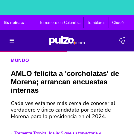
Es noticia:
Terremoto en Colombia
Temblores
Chocó
Ca
MUNDO
AMLO felicita a 'corcholatas' de
Morena; arrancan encuestas
internas
Cada ves estamos más cerca de conocer al
verdadero y único candidato por parte de
Morena para la presidencia en el 2024.
Tormenta Tropical Idalia: Sigue su trayectoria y