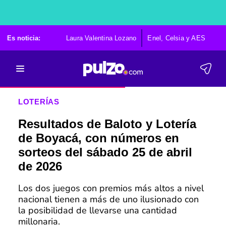
Es noticia:
Laura Valentina Lozano
Enel, Celsia y AES
Po
LOTERÍAS
Resultados de Baloto y Lotería
de Boyacá, con números en
sorteos del sábado 25 de abril
de 2026
Los dos juegos con premios más altos a nivel
nacional tienen a más de uno ilusionado con
la posibilidad de llevarse una cantidad
millonaria.