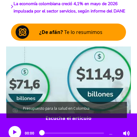
La economía colombiana creció 4,1% en mayo de 2026
impulsada por el sector servicios, según informe del DANE
¿De afán?
Te lo resumimos
Presupuesto para la salud en Colombia
Escucha el artículo
00:00
…