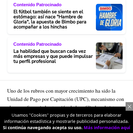
Contenido Patrocinado
El fútbol también se siente en el
estómago: así nace "Hambre de
Gloria", la apuesta de Bimbo para
acompañar a los hinchas
Contenido Patrocinado
La habilidad que buscan cada vez
más empresas y que puede impulsar
tu perfil profesional
Uno de los rubros con mayor crecimiento ha sido la
Unidad de Pago por Capitación (UPC), mecanismo con
el que se financia la atención de los afiliados al sistema.
Mientras en 2022 se reconocieron $62,4 billones a las
Usamos "Cookies" propias y de terceros para elaborar
información estadística y mostrarle publicidad personalizada.
EPS por este concepto, en 2025 la cifra llegó a $89,5
Si continúa navegando acepta su uso.
Más información aquí
billones y para 2026 se proyecta que alcance $100,1