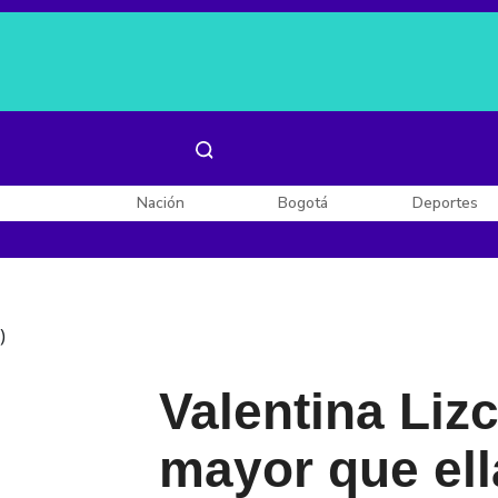
Es noticia:
Laura Valentina Lozano
Enel, Celsia y AES
Nación
Bogotá
Deportes
)
Valentina Liz
mayor que ell