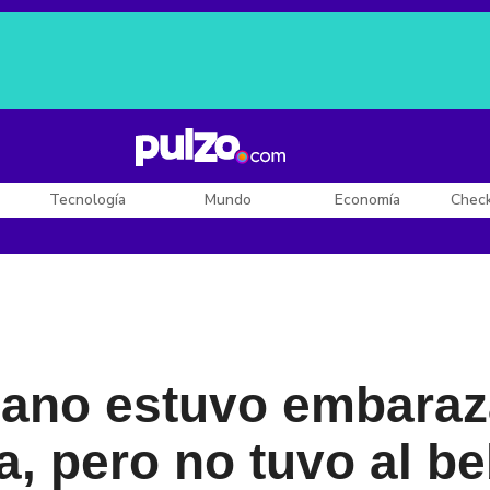
Posesión de De la Espriella
Diego Rueda
Dólar en Colombia
Tecnología
Mundo
Economía
Chec
cano estuvo embaraz
a, pero no tuvo al b