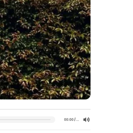
/
…
00:00