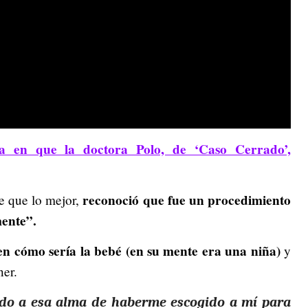
a en que la doctora Polo, de ‘Caso Cerrado’,
reconoció que fue un procedimiento
ee que lo mejor,
ente”.
en cómo sería la bebé (en su mente era una niña)
y
ner.
cido a esa alma de haberme escogido a mí para