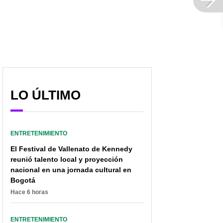
y otros ídolos
muestra cómo está su
colombianos que son
cuerpo horas después
'embajadores del amor'
del parto por cesárea
LO ÚLTIMO
ENTRETENIMIENTO
El Festival de Vallenato de Kennedy
reunió talento local y proyección
nacional en una jornada cultural en
Bogotá
Hace 6 horas
ENTRETENIMIENTO