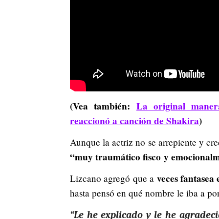
(Vea también:
La original maner
reaccionó a canción de Shakira
)
Aunque la actriz no se arrepiente y cr
“muy traumático fisco y emocionalm
veces fantasea 
Lizcano agregó que a
hasta pensó en qué nombre le iba a po
“Le he explicado y le he agrade