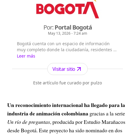
Por:
Portal Bogotá
May 13, 2026 - 7:24 am
Bogotá cuenta con un espacio de información
muy completo donde la ciudadanía, residentes y
extranjeros pueden consultar la información que
Leer más
les interesa sobre Bogotá, su historia, sus
localidades, la gestión y principales noticias de la
Visitar sitio
Administración Distrital.
Este artículo fue curado por pulzo
Un reconocimiento internacional ha llegado para la
industria de animación colombiana
gracias a la serie
Un río de preguntas
, producida por Estudio Marañacos
desde Bogotá. Este proyecto ha sido nominado en dos