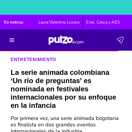
Es noticia:
Laura Valentina Lozano
Enel, Celsia y AES
Po
ENTRETENIMIENTO
La serie animada colombiana
‘Un río de preguntas’ es
nominada en festivales
internacionales por su enfoque
en la infancia
Por primera vez, una serie animada bogotana
es finalista en dos grandes eventos
internacionales de la industria.