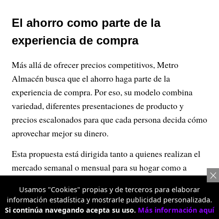
El ahorro como parte de la
experiencia de compra
Más allá de ofrecer precios competitivos, Metro
Almacén busca que el ahorro haga parte de la
experiencia de compra. Por eso, su modelo combina
variedad, diferentes presentaciones de producto y
precios escalonados para que cada persona decida cómo
aprovechar mejor su dinero.
Esta propuesta está dirigida tanto a quienes realizan el
mercado semanal o mensual para su hogar como a
pequeños empresarios y emprendedores que necesitan
Usamos "Cookies" propias y de terceros para elaborar
abastecer sus negocios de manera práctica y
información estadística y mostrarle publicidad personalizada.
conveniente.
Si continúa navegando acepta su uso.
Más información aquí