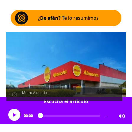
¿De afán?
Te lo resumimos
Metro Alquería
Escucha el artículo
00:00
…