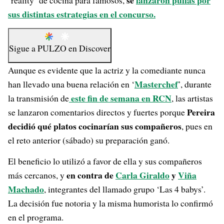
se
lanzaron pullas por
‘reality’ de cocina para famosos,
sus distintas estrategias en el concurso.
Sigue a
PULZO
en
Discover
Aunque es evidente que la actriz y la comediante nunca
Masterchef
han llevado una buena relación en ‘
’, durante
este fin de semana en RCN
la transmisión de
, las artistas
Pereira
se lanzaron comentarios directos y fuertes porque
decidió qué platos cocinarían sus compañeros
, pues en
el reto anterior (sábado) su preparación ganó.
El beneficio lo utilizó a favor de ella y sus compañeros
en contra de
Carla Giraldo
y
Viña
más cercanos, y
Machado
, integrantes del llamado grupo ‘Las 4 babys’.
La decisión fue notoria y la misma humorista lo confirmó
en el programa.