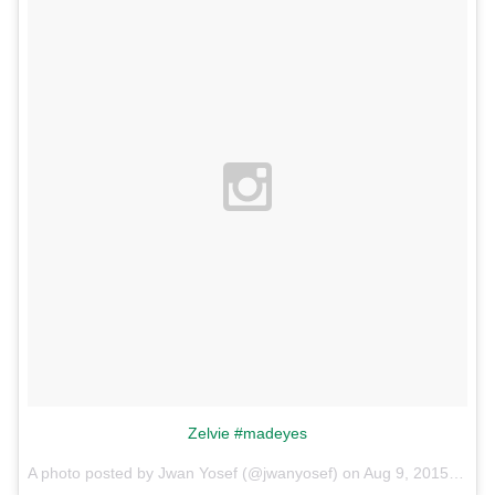
Zelvie #madeyes
A photo posted by Jwan Yosef (@jwanyosef) on
Aug 9, 2015 at 1:30am PDT