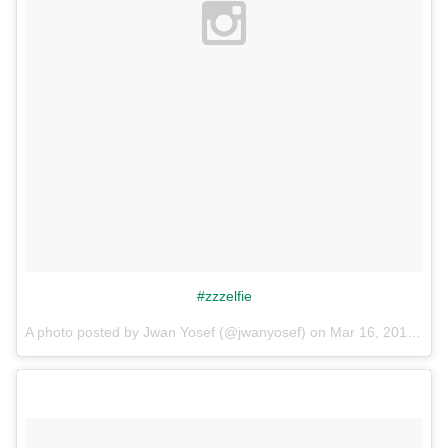
#zzzelfie
A photo posted by Jwan Yosef (@jwanyosef) on
Mar 16, 2016 at 11:04am PDT