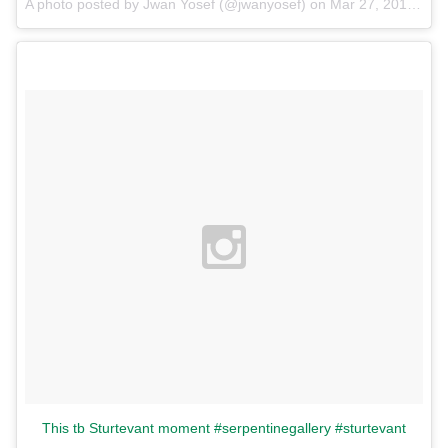
A photo posted by Jwan Yosef (@jwanyosef) on
Mar 27, 2016 at 2:03pm PDT
This tb Sturtevant moment #serpentinegallery #sturtevant