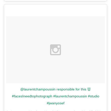
@laurentchampoussin responsible for this 👹
#facesIneedtophotograph #laurentchampoussin #studio
#jwanyosef