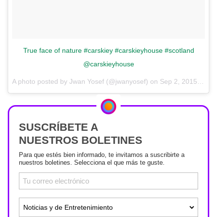
True face of nature #carskiey #carskieyhouse #scotland
@carskieyhouse
A photo posted by Jwan Yosef (@jwanyosef) on
Sep 2, 2015 at 3:25am PDT
SUSCRÍBETE A
NUESTROS BOLETINES
Para que estés bien informado, te invitamos a suscribirte a
nuestros boletines. Selecciona el que más te guste.