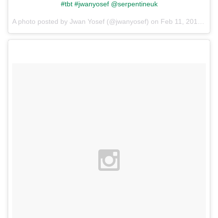
#tbt #jwanyosef @serpentineuk
A photo posted by Jwan Yosef (@jwanyosef) on
Feb 11, 2016 at 4:16am PST