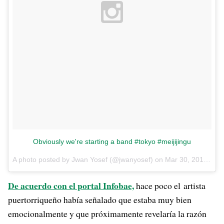
Obviously we're starting a band #tokyo #meijijingu
A photo posted by Jwan Yosef (@jwanyosef) on
Mar 30, 2016 at 9:20am PDT
De acuerdo con el portal Infobae,
hace poco el artista
puertorriqueño había señalado que estaba muy bien
emocionalmente y que próximamente revelaría la razón