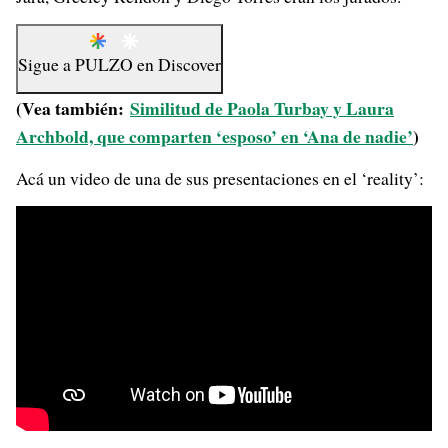
Sigue a
PULZO
en
Discover
(Vea también:
Similitud de Paola Turbay y Laura
Archbold, que comparten ‘esposo’ en ‘Ana de nadie’
)
Acá un video de una de sus presentaciones en el ‘reality’: