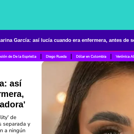
arina García: así lucía cuando era enfermera, antes de se
sión de De la Espriella
Diego Rueda
Dólar en Colombia
Verónica A
a: así
rmera,
iadora'
lity' de
es separada y
ón a ningún