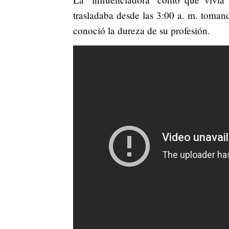
trasladaba desde las 3:00 a. m. toman
conoció la dureza de su profesión.