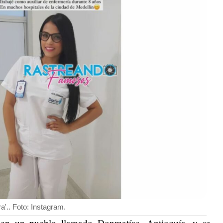
a'.. Foto: Instagram.
a en un pueblo llamado Donmatías, Antioquía, y se