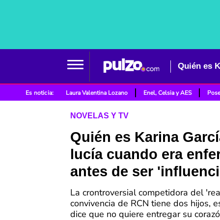
Quién es K
Es noticia:
Laura Valentina Lozano
Enel, Celsia y AES
Pose
NOVELAS Y TV
Quién es Karina Garcí
lucía cuando era enfe
antes de ser 'influenc
La crontroversial competidora del 'rea
convivencia de RCN tiene dos hijos, 
dice que no quiere entregar su coraz