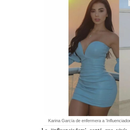
Karina García de enfermera a 'Influenciador
La ‘influenciadora’ contó que viví