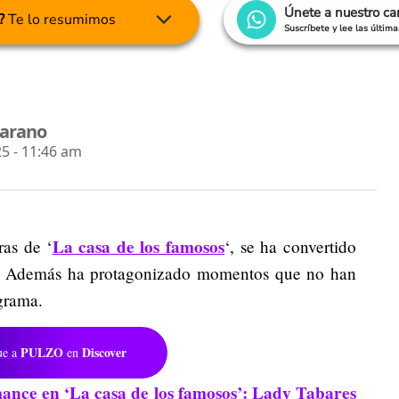
Únete a nuestro c
?
Te lo resumimos
Suscríbete y lee las últim
jarano
5 - 11:46 am
La casa de los famosos
ras de ‘
‘, se ha convertido
ty’. Además ha protagonizado momentos que no han
grama.
PULZO
Discover
ue a
en
mance en ‘La casa de los famosos’: Lady Tabares