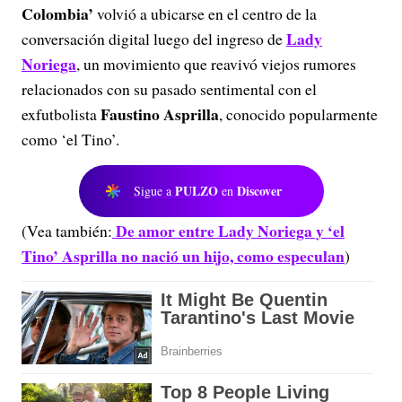
Colombia’
volvió a ubicarse en el centro de la
Lady
conversación digital luego del ingreso de
Noriega
, un movimiento que reavivó viejos rumores
relacionados con su pasado sentimental con el
Faustino Asprilla
exfutbolista
, conocido popularmente
como ‘el Tino’.
PULZO
Discover
Sigue a
en
De amor entre Lady Noriega y ‘el
(Vea también:
Tino’ Asprilla no nació un hijo, como especulan
)