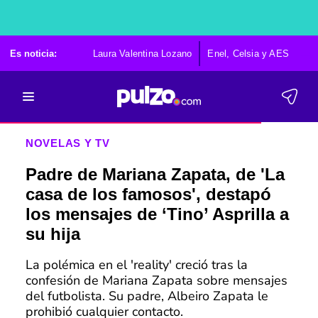
Es noticia:
Laura Valentina Lozano
Enel, Celsia y AES
Po
NOVELAS Y TV
Padre de Mariana Zapata, de 'La
casa de los famosos', destapó
los mensajes de ‘Tino’ Asprilla a
su hija
La polémica en el 'reality' creció tras la
confesión de Mariana Zapata sobre mensajes
del futbolista. Su padre, Albeiro Zapata le
prohibió cualquier contacto.