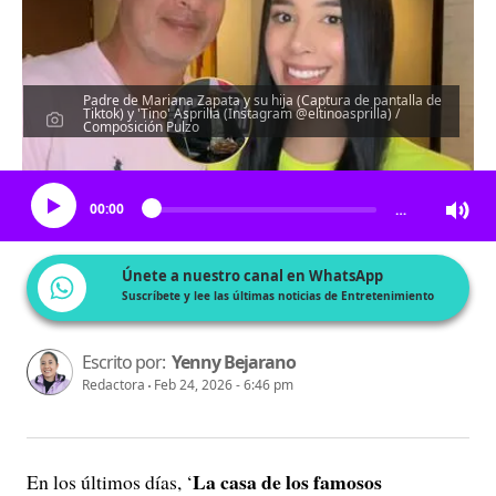
Padre de Mariana Zapata y su hija (Captura de pantalla de
Tiktok) y 'Tino' Asprilla (Instagram @eltinoasprilla) /
Composición Pulzo
Escucha el artículo
00:00
…
Únete a nuestro canal en WhatsApp
Suscríbete y lee las últimas noticias de Entretenimiento
Escrito por:
Yenny Bejarano
Redactora
Feb 24, 2026 - 6:46 pm
La casa de los famosos
En los últimos días, ‘