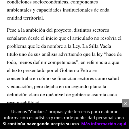
condiciones socioeconómicas, componentes
ambientales y capacidades institucionales de cada
entidad territorial.
Pese a la ambición del proyecto, distintos sectores
señalaron desde el inicio que el articulado no resolvía el
problema que le da nombre a la Ley. La Silla Vacía
tituló uno de sus análisis advirtiendo que la ley “hace de
todo, menos definir competencias”, en referencia a que
el texto presentado por el Gobierno Petro se
concentraba en cómo se financian sectores como salud
y educación, pero dejaba en un segundo plano la
definición clara de qué nivel de gobierno asumía cada
responsabilidad.
Usamos "Cookies" propias y de terceros para elaborar
Esa lectura fue compartida por representantes de los
información estadística y mostrarle publicidad personalizada.
territorios. Voceros de la Federación Colombiana de
Si continúa navegando acepta su uso.
Más información aquí