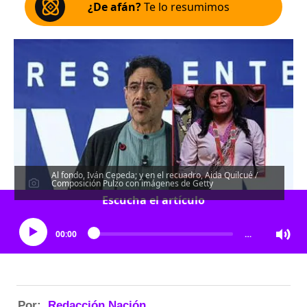
¿De afán?
Te lo resumimos
Al fondo, Iván Cepeda; y en el recuadro, Aida Quilcué /
Composición Pulzo con imágenes de Getty
Escucha el artículo
00:00
…
Por:
Redacción Nación