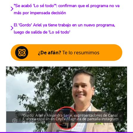
"Se acabó 'Lo sé todo'": confirman que el programa no va
más por impensada decisión
El 'Gordo' Ariel ya tiene trabajo en un nuevo programa,
luego de salida de 'Lo sé todo'
¿De afán?
Te lo resumimos
'Gordo' Ariel y Alejandra Serje, expresentadores de Canal
1, ahora estarán en CityTv / captura de pantalla instagram
@arielosorio1
Escucha el artículo