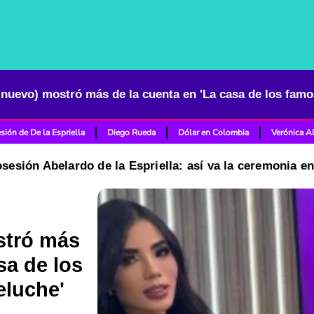
sión de De la Espriella
Diego Rueda
Dólar en Colombia
Verónica A
osesión Abelardo de la Espriella: así va la ceremonia e
stró más
sa de los
eluche'