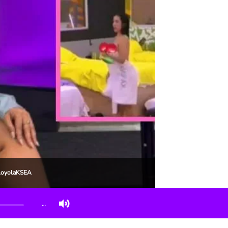
 @LoyolaKSEA
…