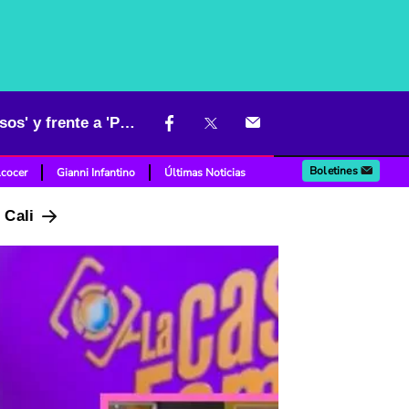
Karina (de nuevo) mostró más de la cuenta en 'La casa de los famosos' y frente a 'Peluche'
Boletines
lcocer
Gianni Infantino
Últimas Noticias
n Cali