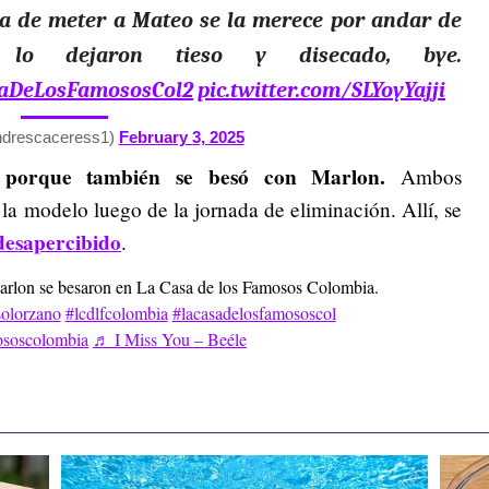
ba de meter a Mateo se la merece por andar de
 lo dejaron tieso y disecado, bye.
aDeLosFamososCol2
pic.twitter.com/SLYoyYajji
ndrescaceress1)
February 3, 2025
a porque también se besó con Marlon.
Ambos
 la modelo luego de la jornada de eliminación. Allí, se
desapercibido
.
rlon se besaron en La Casa de los Famosos Colombia.
olorzano
#lcdlfcolombia
#lacasadelosfamososcol
ososcolombia
♬ I Miss You – Beéle