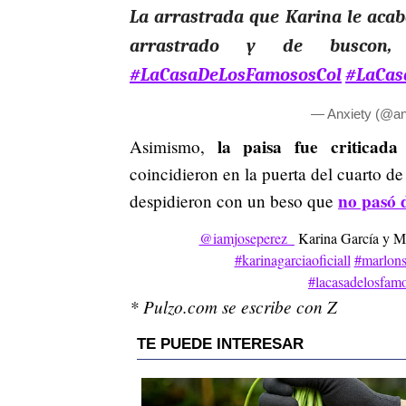
La arrastrada que Karina le aca
arrastrado y de buscon,
#LaCasaDeLosFamososCol
#LaCas
— Anxiety (@a
la paisa fue criticad
Asimismo,
coincidieron en la puerta del cuarto de
no pasó 
despidieron con un beso que
@iamjoseperez_
Karina García y Ma
#karinagarciaoficiall
#marlons
#lacasadelosfam
* Pulzo.com se escribe con Z