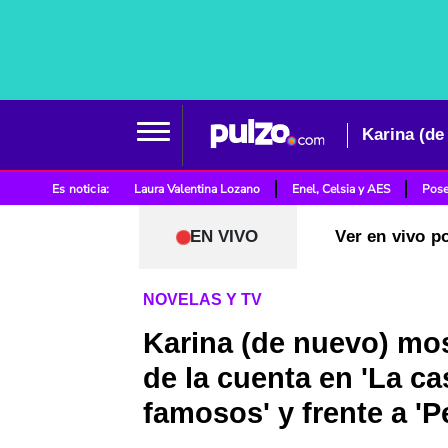
Es noticia:
Laura Valentina Lozano
Enel, Celsia y AES
Pose
EN VIVO
Ver en vivo p
NOVELAS Y TV
Karina (de nuevo) mo
de la cuenta en 'La ca
famosos' y frente a 'P