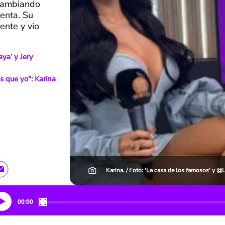
 cambiando
enta. Su
nte y vio
ya’ y Jery
que yo": Karina
Karina. / Foto: 'La casa de los famosos' y
00:00