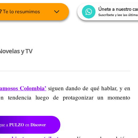
Únete a nuestro c
?
Te lo resumimos
Suscríbete y lee las últim
Novelas y TV
 famosos Colombia’
siguen dando de qué hablar, y en
 en tendencia luego de protagonizar un momento
PULZO
Discover
gue a
en