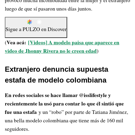
provocó mucha incomodidad entre la mujer y el extranjero
luego de que sí pasaron unos días juntos.
Sigue a
PULZO
en
Discover
Vea acá:
[Videos] A modelo paisa que aparece en
(
video de Jhonny Rivera no le creen edad
)
Extranjero denuncia supuesta
estafa de modelo colombiana
En redes sociales se hace llamar @isslifestyle y
recientemente la usó para contar lo que él sintió que
fue una estafa
y un “robo” por parte de Tatiana Jiménez,
una bella modelo colombiana que tiene más de 160 mil
seguidores.