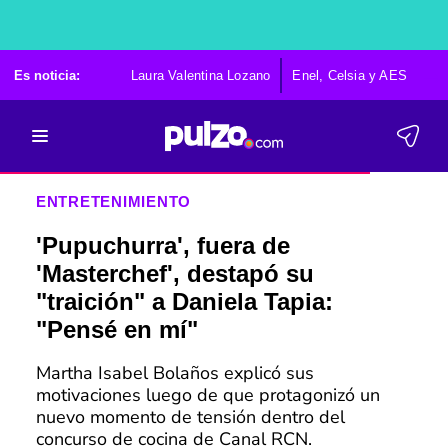
Es noticia:
Laura Valentina Lozano
Enel, Celsia y AES
Po
ENTRETENIMIENTO
'Pupuchurra', fuera de
'Masterchef', destapó su
"traición" a Daniela Tapia:
"Pensé en mí"
Martha Isabel Bolaños explicó sus
motivaciones luego de que protagonizó un
nuevo momento de tensión dentro del
concurso de cocina de Canal RCN.