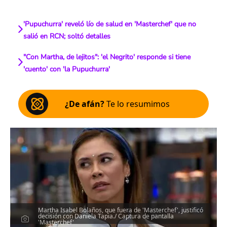
'Pupuchurra' reveló lío de salud en 'Masterchef' que no
salió en RCN; soltó detalles
"Con Martha, de lejitos": 'el Negrito' responde si tiene
'cuento' con 'la Pupuchurra'
¿De afán?
Te lo resumimos
Martha Isabel Bolaños, que fuera de 'Masterchef', justificó
decisión con Daniela Tapia./ Captura de pantalla
'Masterchef'