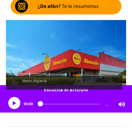
¿De afán?
Te lo resumimos
Metro Alquería
Escucha el artículo
00:00
…