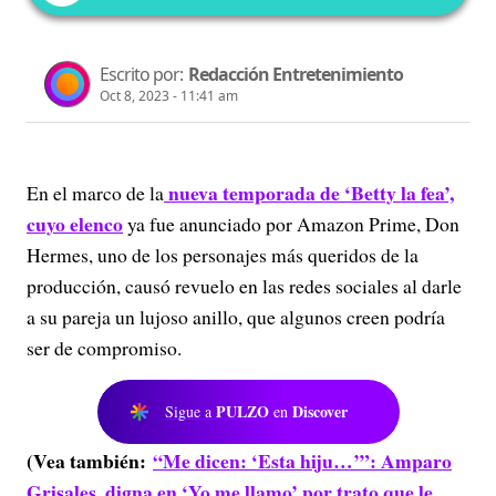
Escrito por:
Redacción Entretenimiento
Oct 8, 2023 - 11:41 am
nueva temporada de ‘Betty la fea’,
En el marco de la
cuyo elenco
ya fue anunciado por Amazon Prime, Don
Hermes, uno de los personajes más queridos de la
producción, causó revuelo en las redes sociales al darle
a su pareja un lujoso anillo, que algunos creen podría
ser de compromiso.
PULZO
Discover
Sigue a
en
(Vea también:
“Me dicen: ‘Esta hiju…’”: Amparo
Grisales, digna en ‘Yo me llamo’ por trato que le