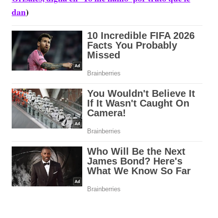
dan
)