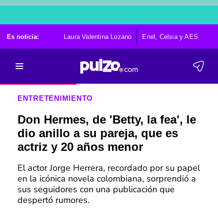
Es noticia:
Laura Valentina Lozano
Enel, Celsia y AES
Po
ENTRETENIMIENTO
Don Hermes, de 'Betty, la fea', le
dio anillo a su pareja, que es
actriz y 20 años menor
El actor Jorge Herrera, recordado por su papel
en la icónica novela colombiana, sorprendió a
sus seguidores con una publicación que
despertó rumores.