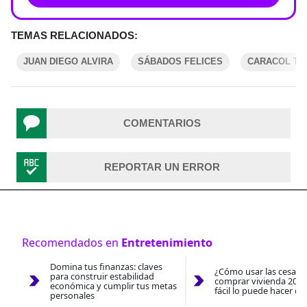
TEMAS RELACIONADOS:
JUAN DIEGO ALVIRA
SÁBADOS FELICES
CARACOL TE
COMENTARIOS
REPORTAR UN ERROR
Recomendados en
Entretenimiento
Domina tus finanzas: claves
¿Cómo usar las cesantí
para construir estabilidad
comprar vivienda 2026
económica y cumplir tus metas
fácil lo puede hacer co
personales