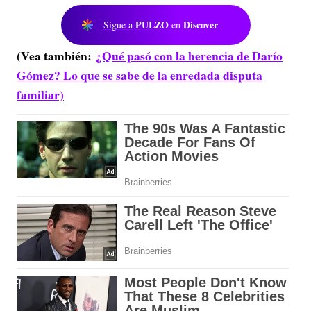
PULZO
Discover
Sigue a
en
(Vea también:
¿Qué pasó con la herencia de Darío
Gómez? Lo que se sabe de la enredada disputa
familiar)