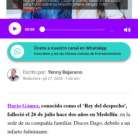
Hija de Darío Gómez, Catalina Gómez habló en exclusiva
para Pulzo sobre su relación Johana Vargas. Foto:
Instagram.
Escucha el artículo
00:00
…
Únete a nuestro canal en WhatsApp
Suscríbete y lee las últimas noticias de Entretenimiento
Escrito por:
Yenny Bejarano
Redactora
Jul 27, 2024 - 1:42 am
Darío Gómez
, conocido como el ‘Rey del despecho’,
falleció el 26 de julio hace dos años en Medellín
, en la
sede de su compañía familiar, Discos Dago, debido a un
infarto fulminante.