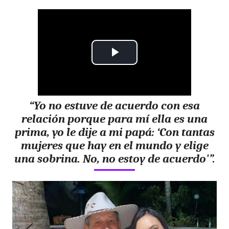
P
l
“Yo no estuve de acuerdo con esa
a
relación porque para mí ella es una
y
prima, yo le dije a mi papá: ‘Con tantas
mujeres que hay en el mundo y elige
V
una sobrina. No, no estoy de acuerdo'”.
i
d
e