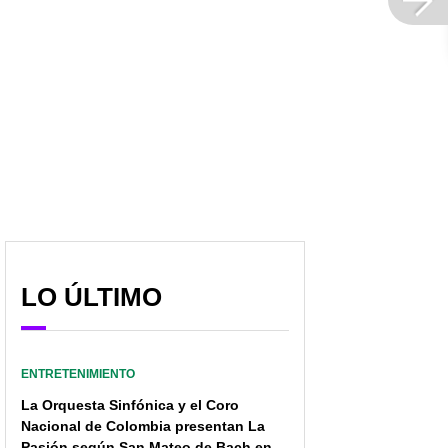
Diego Trujillo llamó
'Ah, bestia': Diego
"unicelular" a Carlos
Trujillo presumió a su
Antonio Vélez, pero
nueva novia; tuvo cruce
evolucionó a doble
en el pasado con Uribe
insulto
LO ÚLTIMO
ENTRETENIMIENTO
La Orquesta Sinfónica y el Coro
Nacional de Colombia presentan La
Pasión según San Mateo de Bach en