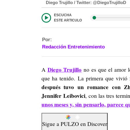
Diego Trujillo / Twitter: @DiegoTrujilloD
ESCUCHA
ESTE ARTICULO
Por:
Redacción Entretenimiento
Diego Trujillo
A
no es que el amor le
que ha tenido. La primera que vivió
después tuvo un romance con Zha
Jennifer Leibovici
, con las tres term
unos meses y, sin pensarlo, parece q
Sigue a
PULZO
en
Discover