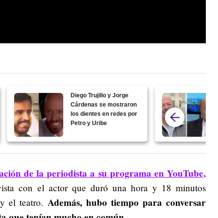
Diego Trujillo y Jorge
Cárdenas se mostraron
los dientes en redes por
Petro y Uribe
ación de la periodista a su programa en YouTube,
ista con el actor que duró una hora y 18 minutos
Además, hubo tiempo para conversar
 y el teatro.
enta que tenían mucho en común.