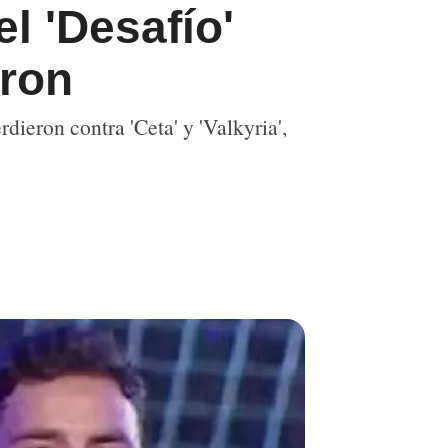
l 'Desafío'
aron
rdieron contra 'Ceta' y 'Valkyria',