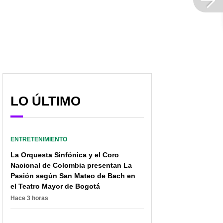
LO ÚLTIMO
Mujer acosa a
Verdadero nombre de
participante del ‘Desafío’
Ceta del ‘Desafío The
para que se haga
Box’, su vida en el
responsable de su hijo
campo y más
ENTRETENIMIENTO
La Orquesta Sinfónica y el Coro
Nacional de Colombia presentan La
Pasión según San Mateo de Bach en
el Teatro Mayor de Bogotá
Hace 3 horas