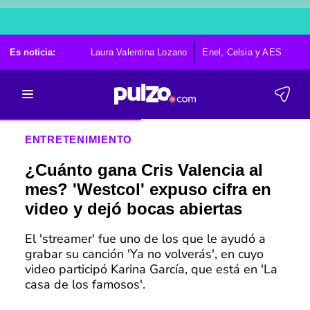
Es noticia:
Laura Valentina Lozano
Enel, Celsia y AES
Po
ENTRETENIMIENTO
¿Cuánto gana Cris Valencia al
mes? 'Westcol' expuso cifra en
video y dejó bocas abiertas
El 'streamer' fue uno de los que le ayudó a
grabar su canción 'Ya no volverás', en cuyo
video participó Karina García, que está en 'La
casa de los famosos'.