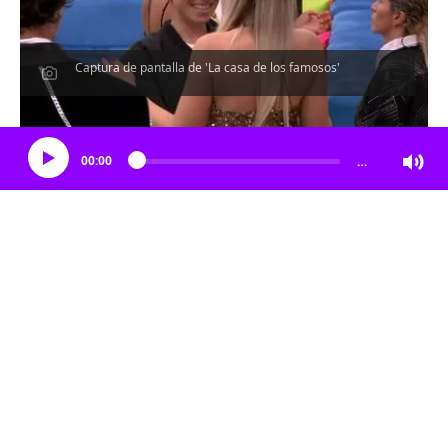
Captura de pantalla de 'La casa de los famosos'
Escucha el artículo
00:00
…