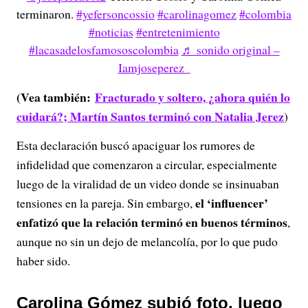
terminaron.
#yefersoncossio
#carolinagomez
#colombia
#noticias
#entretenimiento
#lacasadelosfamososcolombia
♬ sonido original –
Iamjoseperez_
(Vea también:
Fracturado y soltero, ¿ahora quién lo
cuidará?; Martín Santos terminó con Natalia Jerez
)
Esta declaración buscó apaciguar los rumores de
infidelidad que comenzaron a circular, especialmente
luego de la viralidad de un video donde se insinuaban
el ‘influencer’
tensiones en la pareja. Sin embargo,
enfatizó que la relación terminó en buenos términos
,
aunque no sin un dejo de melancolía, por lo que pudo
haber sido.
Carolina Gómez subió foto, luego