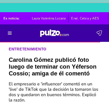
Es noticia:
Laura Valentina Lozano
Enel, Celsia y AES
Po
ENTRETENIMIENTO
Carolina Gómez publicó foto
luego de terminar con Yéferson
Cossio; amiga de él comentó
El empresario e 'influencer' comentó en un
'live' de TikTok que la decisión la tomaron los
dos y quedaron en buenos términos. Explicó
la razón.