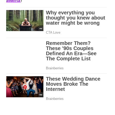
abierta
)