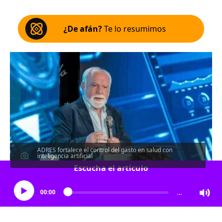
¿De afán?
Te lo resumimos
ADRES fortalece el control del gasto en salud con
inteligencia artificial
Escucha el artículo
00:00
…