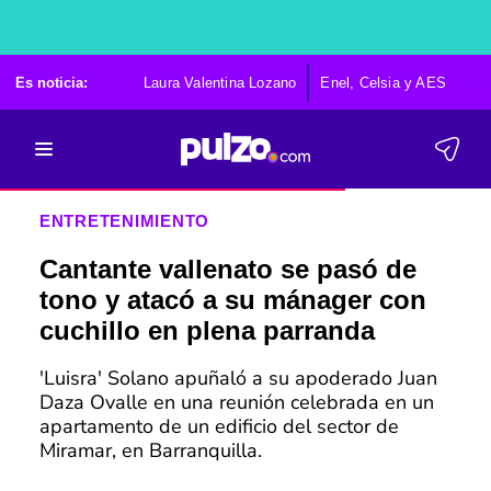
Es noticia:
Laura Valentina Lozano
Enel, Celsia y AES
Po
ENTRETENIMIENTO
Cantante vallenato se pasó de
tono y atacó a su mánager con
cuchillo en plena parranda
'Luisra' Solano apuñaló a su apoderado Juan
Daza Ovalle en una reunión celebrada en un
apartamento de un edificio del sector de
Miramar, en Barranquilla.