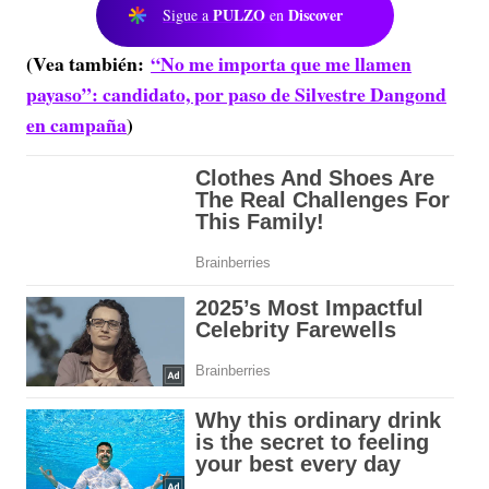
PULZO
Discover
Sigue a
en
(Vea también:
“No me importa que me llamen
payaso”: candidato, por paso de Silvestre Dangond
en campaña
)