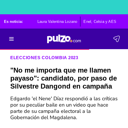
Es noticia:
Laura Valentina Lozano
Enel, Celsia y AES
Po
ELECCIONES COLOMBIA 2023
"No me importa que me llamen
payaso": candidato, por paso de
Silvestre Dangond en campaña
Edgardo 'el Nene' Díaz respondió a las críticas
por su peculiar baile en un video que hace
parte de su campaña electoral a la
Gobernación del Magdalena.