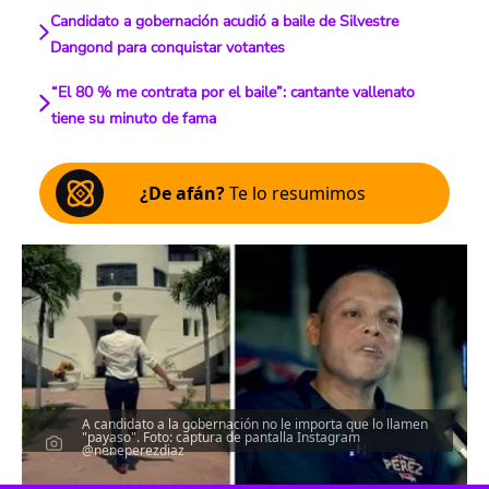
Candidato a gobernación acudió a baile de Silvestre
Dangond para conquistar votantes
“El 80 % me contrata por el baile”: cantante vallenato
tiene su minuto de fama
¿De afán?
Te lo resumimos
A candidato a la gobernación no le importa que lo llamen
"payaso". Foto: captura de pantalla Instagram
@neneperezdiaz
Escucha el artículo