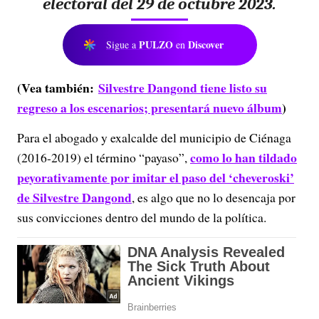
electoral del 29 de octubre 2023.
PULZO
Discover
Sigue a
en
(Vea también:
Silvestre Dangond tiene listo su
regreso a los escenarios; presentará nuevo álbum
)
Para el abogado y exalcalde del municipio de Ciénaga
como lo han tildado
(2016-2019) el término “payaso”,
peyorativamente por imitar el paso del ‘cheveroski’
de Silvestre Dangond
, es algo que no lo desencaja por
sus convicciones dentro del mundo de la política.