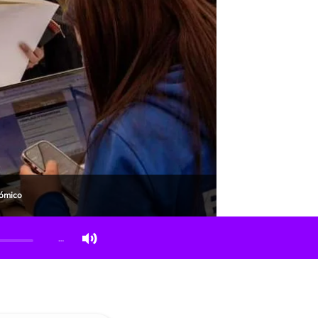
nómico
…