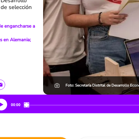
 Desarrollo
 de selección
de engancharse a
os en Alemania;
Foto: Secretaría Distrital de Desarrollo Eco
00:00