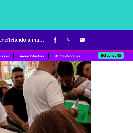
Lanzan nueva iniciativa para empresas en Bogotá que terminaría beneficiando a muchos
Boletines
lcocer
Gianni Infantino
Últimas Noticias