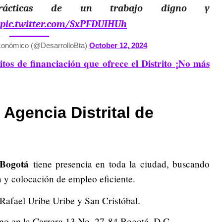
prácticas de un trabajo digno y
pic.twitter.com/SxPFDUIHUh
Económico (@DesarrolloBta)
October 12, 2024
tos de financiación que ofrece el Distrito ¡No más
n
Agencia Distrital de
e Bogotá
tiene presencia en toda la ciudad, buscando
ón y colocación de empleo eficiente.
Rafael Uribe Uribe y San Cristóbal.
no en la Carrera 13 No. 27-84 Bogotá, D.C.