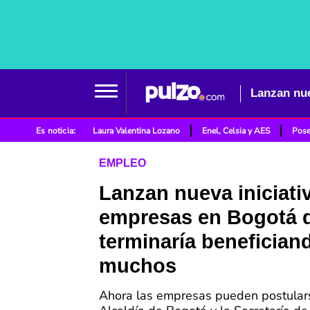
Es noticia:
Laura Valentina Lozano
Enel, Celsia y AES
Pose
EMPLEO
Lanzan nueva iniciati
empresas en Bogotá 
terminaría benefician
muchos
Ahora las empresas pueden postular