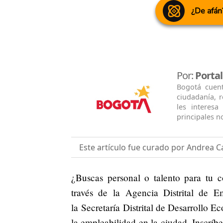
¿De afán
Por:
Porta
Bogotá cuen
ciudadanía, 
les interesa
principales no
Este artículo fue curado por Andrea Ca
¿Buscas personal o talento para tu 
través de la Agencia Distrital de
la Secretaría Distrital de Desarrollo
la empleabilidad en la ciudad. Inscrí