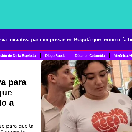
sión de De la Espriella
Diego Rueda
Dólar en Colombia
Verónica A
va para
que
do a
se para que la