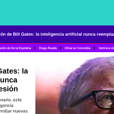
ón de Bill Gates: la inteligencia artificial nunca reempl
sión de De la Espriella
Diego Rueda
Dólar en Colombia
Verónica A
Gates: la
 nunca
esión
nario, este
igencia
arrollar nuevas