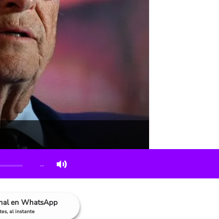
…
anal en WhatsApp
es, al instante