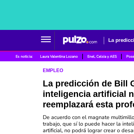
La predicci
Es noticia:
Laura Valentina Lozano
Enel, Celsia y AES
Pose
EMPLEO
La predicción de Bill 
inteligencia artificial
reemplazará esta prof
De acuerdo con el magnate multimillo
trabajo, que sí lo puede hacer la intel
artificial, no podrá lograr crear o des