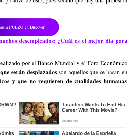
n positiva de esto, pues señaló que hay una profesión
PULZO
Discover
gue a
en
uchos desempleados: ¿Cuál es el mejor día para
 realizado por el Banco Mundial y el Foro Económico
 que serán desplazados
son aquellos que se basan en
ánicos y que no requieren de cualidades humanas