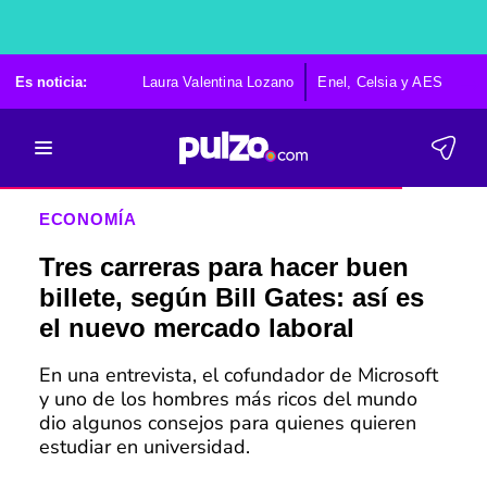
Es noticia:
Laura Valentina Lozano
Enel, Celsia y AES
Po
ECONOMÍA
Tres carreras para hacer buen
billete, según Bill Gates: así es
el nuevo mercado laboral
En una entrevista, el cofundador de Microsoft
y uno de los hombres más ricos del mundo
dio algunos consejos para quienes quieren
estudiar en universidad.