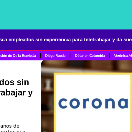
sión de De la Espriella
Diego Rueda
Dólar en Colombia
Verónica A
dos sin
rabajar y
 años de