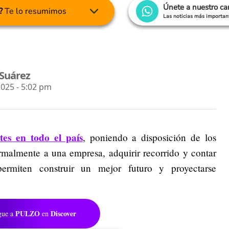
Únete a nuestro c
?
Te lo resumimos
Las noticias más important
 Suárez
025 - 5:02 pm
es en todo el país
, poniendo a disposición de los
ormalmente a una empresa, adquirir recorrido y contar
ermiten construir un mejor futuro y proyectarse
PULZO
Discover
gue a
en