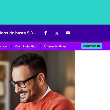
Corona busca empleados sin experiencia para teletrabajar y da sueldos de hasta $ 3'100.000
Boletines
lcocer
Gianni Infantino
Últimas Noticias