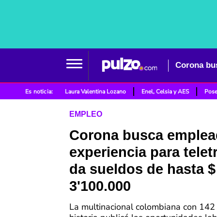
Es noticia:
Laura Valentina Lozano
Enel, Celsia y AES
Pose
EMPLEO
Corona busca emplea
experiencia para telet
da sueldos de hasta $
3'100.000
La multinacional colombiana con 142