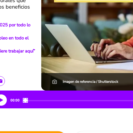
borales que
os beneficios
2025 por todo lo
leo en todo el
ere trabajar aquí”
Imagen de referencia / Shutterstock
00:00