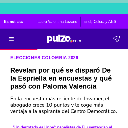
Es noticia:
Laura Valentina Lozano
Enel, Celsia y AES
Po
ELECCIONES COLOMBIA 2026
Revelan por qué se disparó De
la Espriella en encuestas y qué
pasó con Paloma Valencia
En la encuesta más reciente de Invamer, el
abogado crece 10 puntos y le coge más
ventaja a la aspirante del Centro Democrático.
"Un derrotado es Uribe": panelistas de Blu sentencian al