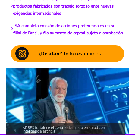
productos fabricados con trabajo forzoso ante nuevas
exigencias internacionales
ISA completa emisión de acciones preferenciales en su
filial de Brasil y fija aumento de capital sujeto a aprobación
¿De afán?
Te lo resumimos
ADRES fortalece el control del gasto en salud con
inteligencia artificial