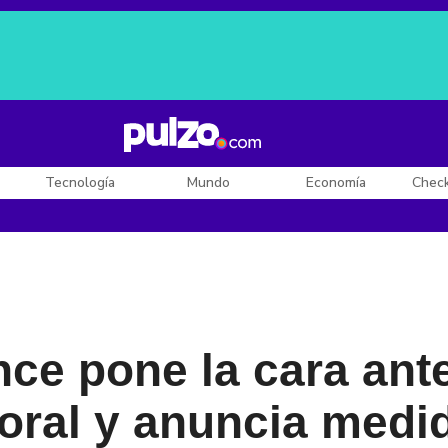
Posesión de De la Espriella
Diego Rueda
Dólar en Colombia
Tecnología
Mundo
Economía
Chec
ce pone la cara ant
oral y anuncia medi