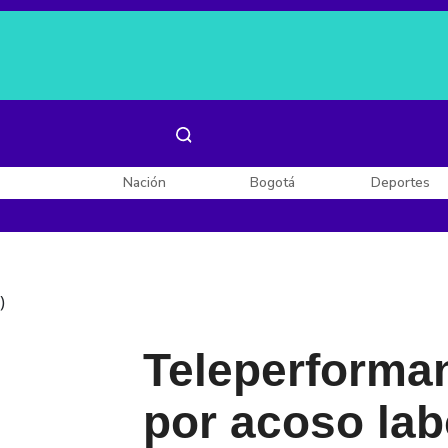
Es noticia:
Laura Valentina Lozano
Enel, Celsia y AES
Nación
Bogotá
Deportes
)
Teleperforman
por acoso lab