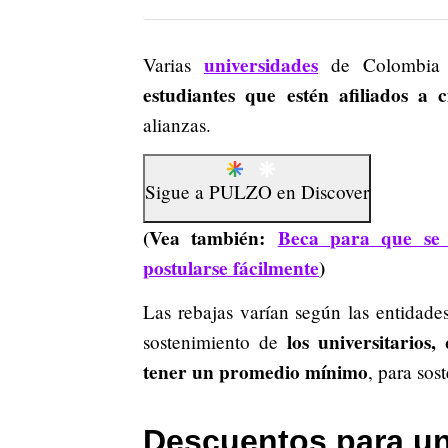
universidades
Varias
de Colombi
estudiantes que estén afiliados a 
alianzas.
Sigue a
PULZO
en
Discover
(Vea también:
Beca para que se 
postularse fácilmente
)
Las rebajas varían según las entidade
los universitarios
sostenimiento de
tener un promedio mínimo
, para sos
Descuentos para uni