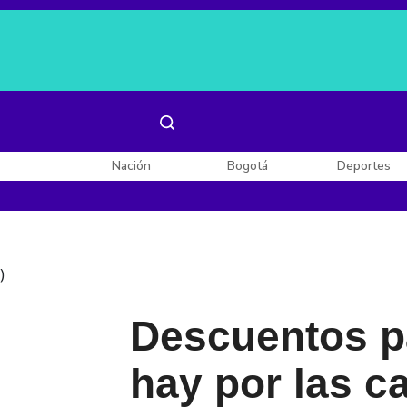
Es noticia:
Laura Valentina Lozano
Enel, Celsia y AES
Nación
Bogotá
Deportes
)
Descuentos pa
hay por las 