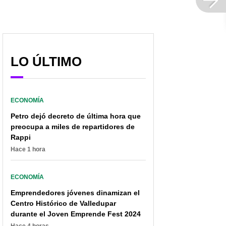
LO ÚLTIMO
ECONOMÍA
¿Quiere estudiar en las
Gobierno avala clases
Petro dejó decreto de última hora que
mejores universidades
presenciales al 100 % en
preocupa a miles de repartidores de
del exterior?: este es el
2022: regreso a las
Rappi
listado del 2021
aulas, listo para todos
Hace 1 hora
ECONOMÍA
Emprendedores jóvenes dinamizan el
Centro Histórico de Valledupar
durante el Joven Emprende Fest 2024