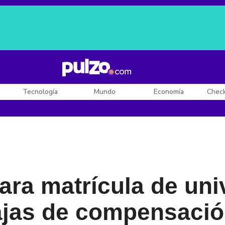
Posesión de De la Espriella
Diego Rueda
Dólar en Colombia
Tecnología
Mundo
Economía
Chec
ra matrícula de uni
cajas de compensaci