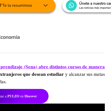
Únete a nuestro c
?
Te lo resumimos
Las noticias más important
Economía
prendizaje (Sena) abre distintos cursos de manera
extranjeros que desean estudiar
y alcanzar sus metas
las.
PULZO
Discover
gue a
en