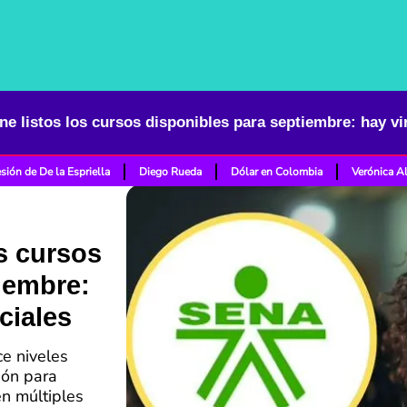
sión de De la Espriella
Diego Rueda
Dólar en Colombia
Verónica A
os cursos
iembre:
ciales
ce niveles
ión para
en múltiples