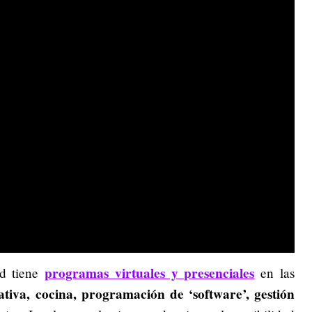
programas virtuales y presenciales
ad tiene
en las
rativa, cocina, programación de ‘software’, gestión