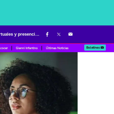
El Sena tiene listos los cursos disponibles para septiembre: hay virtuales y presenciales
Boletines
lcocer
Gianni Infantino
Últimas Noticias