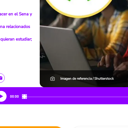
acer en el Sena y
ena relacionados
uieran estudiar;
Imagen de referencia / Shutterstock
00:00