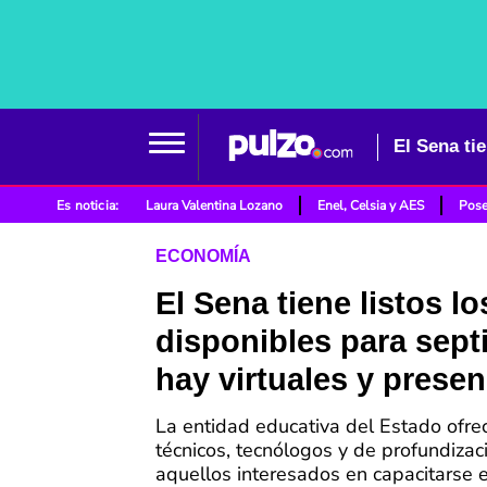
Es noticia:
Laura Valentina Lozano
Enel, Celsia y AES
Pose
ECONOMÍA
El Sena tiene listos l
disponibles para sept
hay virtuales y presen
La entidad educativa del Estado ofre
técnicos, tecnólogos y de profundizac
aquellos interesados en capacitarse 