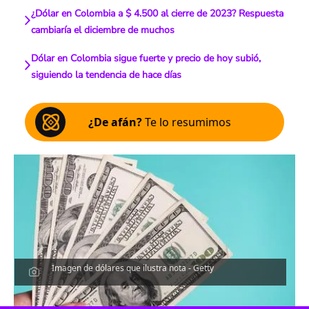
¿Dólar en Colombia a $ 4.500 al cierre de 2023? Respuesta
cambiaría el diciembre de muchos
Dólar en Colombia sigue fuerte y precio de hoy subió,
siguiendo la tendencia de hace días
¿De afán?
Te lo resumimos
Imagen de dólares que ilustra nota - Getty
Escucha el artículo