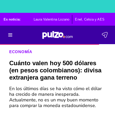
Es noticia:
Laura Valentina Lozano
Enel, Celsia y AES
Po
ECONOMÍA
Cuánto valen hoy 500 dólares
(en pesos colombianos): divisa
extranjera gana terreno
En los últimos días se ha visto cómo el dólar
ha crecido de manera inesperada.
Actualmente, no es un muy buen momento
para comprar la moneda estadounidense.