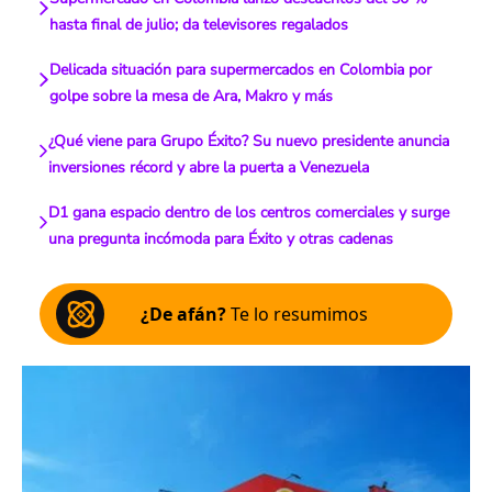
hasta final de julio; da televisores regalados
Delicada situación para supermercados en Colombia por
golpe sobre la mesa de Ara, Makro y más
¿Qué viene para Grupo Éxito? Su nuevo presidente anuncia
inversiones récord y abre la puerta a Venezuela
D1 gana espacio dentro de los centros comerciales y surge
una pregunta incómoda para Éxito y otras cadenas
¿De afán?
Te lo resumimos