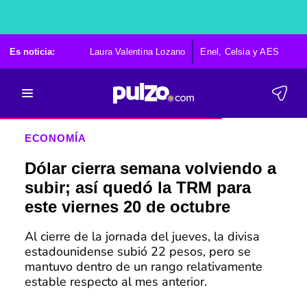
Es noticia:
Laura Valentina Lozano
Enel, Celsia y AES
Po
ECONOMÍA
Dólar cierra semana volviendo a
subir; así quedó la TRM para
este viernes 20 de octubre
Al cierre de la jornada del jueves, la divisa
estadounidense subió 22 pesos, pero se
mantuvo dentro de un rango relativamente
estable respecto al mes anterior.