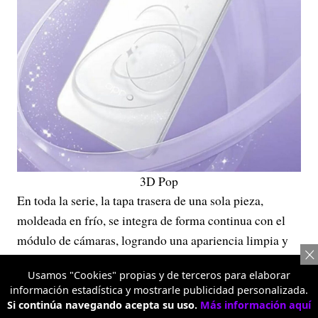
3D Pop
En toda la serie, la tapa trasera de una sola pieza,
moldeada en frío, se integra de forma continua con el
módulo de cámaras, logrando una apariencia limpia y
sin interrupciones.
Usamos "Cookies" propias y de terceros para elaborar
El OPPO Reno16 cuenta con una pantalla compacta de
información estadística y mostrarle publicidad personalizada.
Si continúa navegando acepta su uso.
Más información aquí
6.32 pulgadas, pensada para un uso cómodo con una