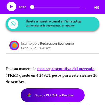
00:00
…
Únete a nuestro canal en WhatsApp
Las noticias más importantes, al instante
Escrito por:
Redacción Economía
Oct 20, 2023 - 4:46 am
tasa representativa del mercado
De esta manera, la
(TRM) quedó en 4.249,71 pesos para este viernes 20
de octubre
.
PULZO
Discover
Sigue a
en