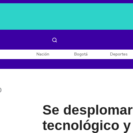
Es noticia:
Laura Valentina Lozano
Enel, Celsia y AES
Nación
Bogotá
Deportes
)
Se desplomar
tecnológico y