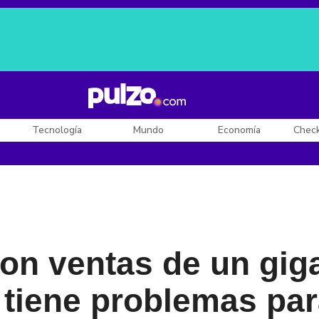
Posesión de De la Espriella
Diego Rueda
Dólar en Colombia
Tecnología
Mundo
Economía
Chec
on ventas de un gig
 tiene problemas par