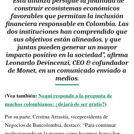
“Esta alianza persigue la finalidad de
construir ecosistemas económicos
favorables que permitan la inclusión
financiera responsable en Colombia. Las
dos instituciones han comprendido que
sus
objetivos están alineados, y que
juntas pueden generar un mayor
impacto positivo en la sociedad”,
afirma
Leonardo Devincenzi, CEO & cofundador
de Monet, en un comunicado enviado a
medios.
(Vea también:
Nequi responde a la pregunta de
muchos colombianos: ¿dejará de ser gratis?
)
Por su parte, Cristina Arrastía, vicepresidenta de
Negocios de Bancolombia, destacó: “Para continuar
evolucionando en la manera como hacemos banca hoy