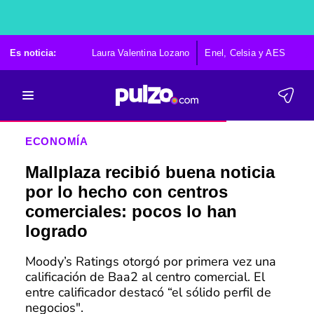
Es noticia:
Laura Valentina Lozano
Enel, Celsia y AES
Po
ECONOMÍA
Mallplaza recibió buena noticia
por lo hecho con centros
comerciales: pocos lo han
logrado
Moody’s Ratings otorgó por primera vez una
calificación de Baa2 al centro comercial. El
entre calificador destacó “el sólido perfil de
negocios".