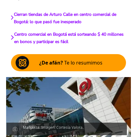
Cierran tiendas de Arturo Calle en centro comercial de
Bogotá: lo que pasó fue inesperado
Centro comercial en Bogotá está sorteando $ 40 millones
en bonos y participar es fácil
¿De afán?
Te lo resumimos
Mallplaza. Imagen: Cortesía Valora.