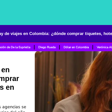
sión de De la Espriella
Diego Rueda
Dólar en Colombia
Verónica A
 en
mprar
ás en
s agencias se