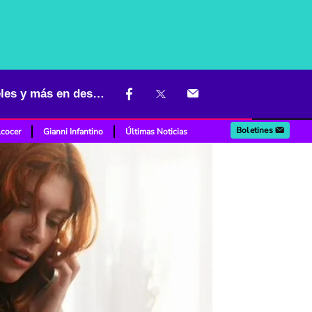
Black Friday de viajes en Colombia: ¿dónde comprar tiquetes, hoteles y más en descuento?
Boletines
lcocer
Gianni Infantino
Últimas Noticias