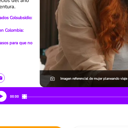
ecios del año
entura.
dos Colsubsidio:
 en Colombia:
Pasos para que no
Imagen referencial de mujer planeando viaje 
00:00