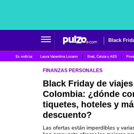
Es noticia:
Laura Valentina Lozano
Enel, Celsia y AES
Pose
FINANZAS PERSONALES
Black Friday de viajes
Colombia: ¿dónde co
tiquetes, hoteles y m
descuento?
Las ofertas están imperdibles y varia