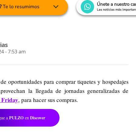
Únete a nuestro c
?
Te lo resumimos
Las noticias más important
ias
4 - 7:53 am
de oportunidades para comprar tiquetes y hospedajes
rovechan la llegada de jornadas generalizadas de
 Friday
, para hacer sus compras.
PULZO
Discover
gue a
en