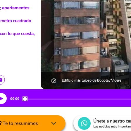
a; apartamentos
: metro cuadrado
on lo que cuesta,
Edificio más lujoso de Bogotá / Videre
00:00
Únete a nuestro c
?
Te lo resumimos
Las noticias más important