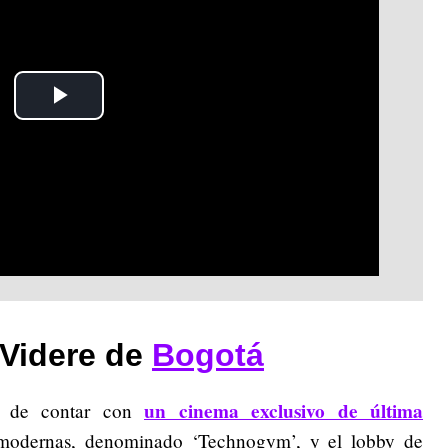
Play
Video
 Videre de
Bogotá
un cinema exclusivo de última
dad de contar con
modernas,
denominado ‘Technogym’, y el lobby de