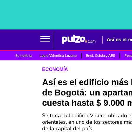
Así es el 
Es noticia:
Laura Valentina Lozano
Enel, Celsia y AES
Pose
ECONOMÍA
Así es el edificio más
de Bogotá: un aparta
cuesta hasta $ 9.000 
Se trata del edificio Videre, ubicado e
orientales, en uno de los sectores má
de la capital del país.