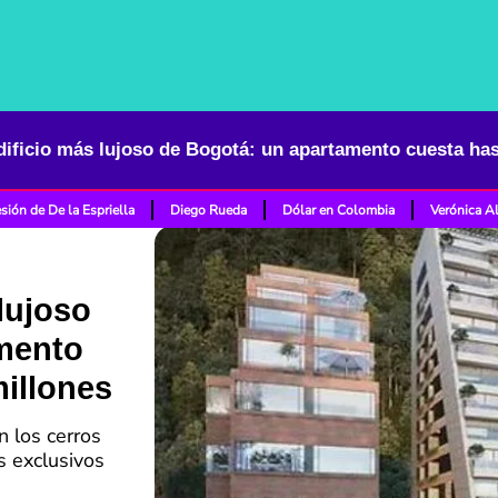
edificio más lujoso de Bogotá: un apartamento cuesta has
sión de De la Espriella
Diego Rueda
Dólar en Colombia
Verónica A
 lujoso
mento
millones
n los cerros
s exclusivos