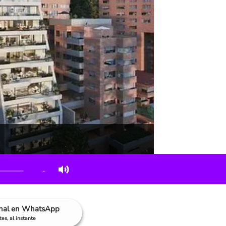
…
anal en WhatsApp
es, al instante