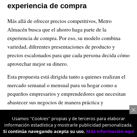
experiencia de compra
Más allá de ofrecer precios competitivos, Metro
Almacén busca que el ahorro haga parte de la
experiencia de compra. Por eso, su modelo combina
variedad, diferentes presentaciones de producto y
precios escalonados para que cada persona decida cómo
aprovechar mejor su dinero.
Esta propuesta está dirigida tanto a quienes realizan el
mercado semanal o mensual para su hogar como a
pequeños empresarios y emprendedores que necesitan
abastecer sus negocios de manera práctica y
conveniente.
Usamos "Cookies" propias y de terceros para elaborar
Actualmente, Metro Almacén ya cuenta con
información estadística y mostrarle publicidad personalizada.
Si continúa navegando acepta su uso.
supermercados en Bogotá, con sedes en Bosa, Fontibón,
Más información aquí