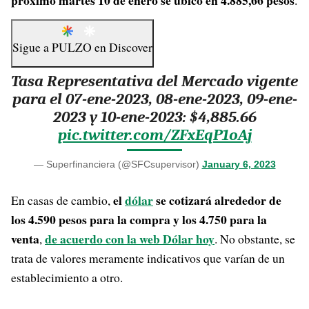
próximo martes 10 de enero se ubicó en 4.885,66 pesos
.
Sigue a
PULZO
en
Discover
Tasa Representativa del Mercado vigente
para el 07-ene-2023, 08-ene-2023, 09-ene-
2023 y 10-ene-2023: $4,885.66
pic.twitter.com/ZFxEqP1oAj
— Superfinanciera (@SFCsupervisor)
January 6, 2023
el
dólar
se cotizará alrededor de
En casas de cambio,
los 4.590 pesos para la compra y los 4.750 para la
venta
de acuerdo con la web Dólar hoy
,
. No obstante, se
trata de valores meramente indicativos que varían de un
establecimiento a otro.