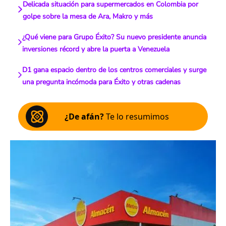
Delicada situación para supermercados en Colombia por
golpe sobre la mesa de Ara, Makro y más
¿Qué viene para Grupo Éxito? Su nuevo presidente anuncia
inversiones récord y abre la puerta a Venezuela
D1 gana espacio dentro de los centros comerciales y surge
una pregunta incómoda para Éxito y otras cadenas
¿De afán?
Te lo resumimos