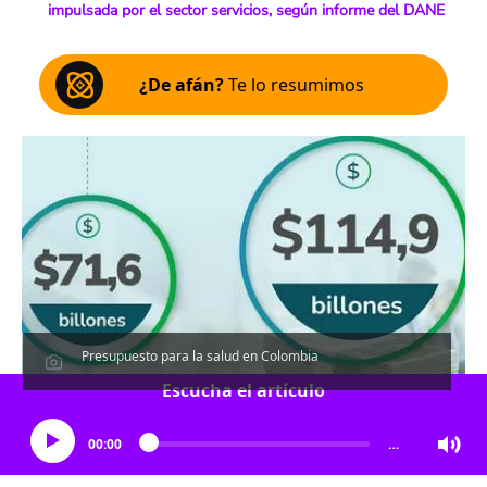
impulsada por el sector servicios, según informe del DANE
¿De afán?
Te lo resumimos
Presupuesto para la salud en Colombia
Escucha el artículo
00:00
…